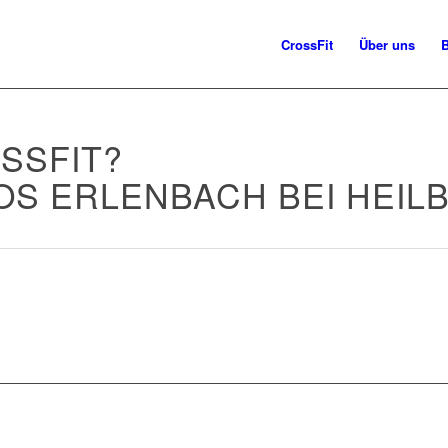
CrossFit
Über uns
SSFIT?
OS ERLENBACH BEI HEIL