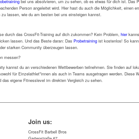
obetraining
bei uns absolvieren, um zu sehen, ob es etwas für dich ist. Das Pr
coachenden Person angeleitet wird. Hier hast du auch die Möglichkeit, einen er
zu lassen, wie du am besten bei uns einsteigen kannst.
se durch das CrossFit-Training auf dich zukommen? Kein Problem,
hier
kannst
hicken lassen. Und das Beste daran: Das
Probetraining
ist kostenlos! So kanns
 der starken Community überzeugen lassen.
ren messen?
ty kannst du an verschiedenen Wettbewerben teilnehmen. Sie finden auf lokale
sowohl für Einzelathlet*innen als auch in Teams ausgetragen werden. Diese W
 das eigene Fitnesslevel im direkten Vergleich zu sehen.
Join us:
CrossFit Barbell Bros
Gartenstraße 67