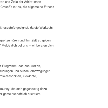
ten und Ziele der Athlet*innen
rossFit ist es, die allgemeine Fitness
 Fitnessstufe geeignet, da die Workouts
örper zu hören und ihm Zeit zu geben,
? Melde dich bei uns – wir beraten dich
ess-Programm, das aus kurzen,
stikübungen und Ausdauerbewegungen
ardio-Maschinen, Gewichte,
mmunity, die sich gegenseitig dazu
r gemeinschaftlich orientiert.