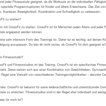
und jeder Fitnessstufe geeignet, da die Workouts an die individuellen Fähigkei
spezielle Programmoptionen für Kinder und ältere Erwachsene. Das Ziel von C
e, Ausdauer, Beweglichkeit, Koordination und Schnelligkeit zu verbessern.
sFit zu starten?
 um mit CrossFit zu starten. CrossFit ist für Menschen jeden Alters und jeder
 Ziele angepasst werden können.
eine sehr intensive Form des Trainings ist. Daher ist es wichtig, auf deinen K
ätigung anzupassen. Du bist dir nicht sicher, ob CrossFit für dich geeignet ist
en Fitnessstudio?
sFit und Fitnessstudios ist das Training. CrossFit ist ein spezifisches Fitn
besteht. Diese setzen sich aus einer Kombination von Gewichtheben, Gymna
 Regel eine Vielzahl von verschiedenen Trainingsmöglichkeiten – darunter C
häre. CrossFit ist bekannt für seine leidenschaftliche und unterstützende Co
iele zu erreichen. Fitnessstudios sind in der Regel eher individuell und wenige
was für mich ist?