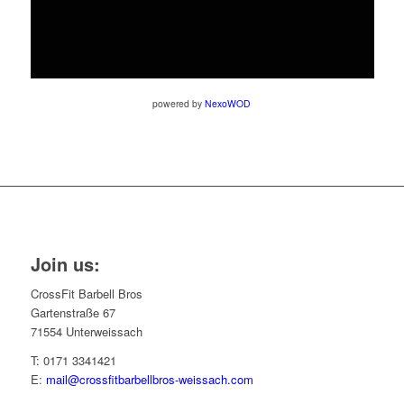
powered by
NexoWOD
Join us:
CrossFit Barbell Bros
Gartenstraße 67
71554 Unterweissach
T: 0171 3341421
E:
mail@crossfitbarbellbros-weissach.com