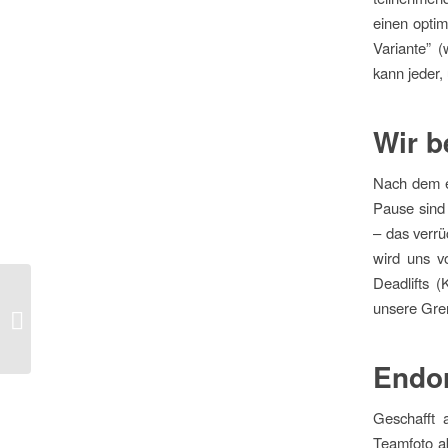
einen optim
Variante” (
kann jeder,
Wir b
Nach dem e
Pause sind 
– das verrü
wird uns v
Deadlifts 
Wir hosten die 1.
unsere Gre
Fitness Bundesliga bei
uns in Erlenbach
Endor
Geschafft 
Teamfoto a