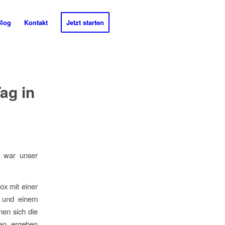
Blog
Kontakt
Jetzt starten
ag in
s war unser
x mit einer
e und einem
nen sich die
gen ergeben