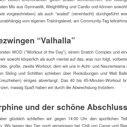
alen Mix aus Gymnastik, Weightlifting und Cardio und können sowohl
wie vorgeschrieben) als auch “scaled” (vereinfacht) durchgeführt w
 unabhängig vom eigenen Trainingslevel, am Community-Tag teilnehm
ezwingen “Valhalla”
rsten WOD (“Workout of the Day”), einem Snatch Complex und ein
wir sowohl körperlich als auch mental auf das, was nun folgt, vorbereit
ckte, große, zweite Workout, dem wir uns in Acht- und Neunerteams s
on Skiing und Schlitten schieben über Reckübungen und Wall Balls
(Kreuzheben) einiges abverlangt. Das 40 bis 45-Minuten-Workout br
nzen, massig Spaß haben wir durch die Abwechslung trotzdem.
phine und der schöne Abschlus
aber glücklich schließen wir gegen 14:00 Uhr den sportlichen Tei
b. Wir lassen den Tag noch gemeinsam bei Chili con Carne und Bier