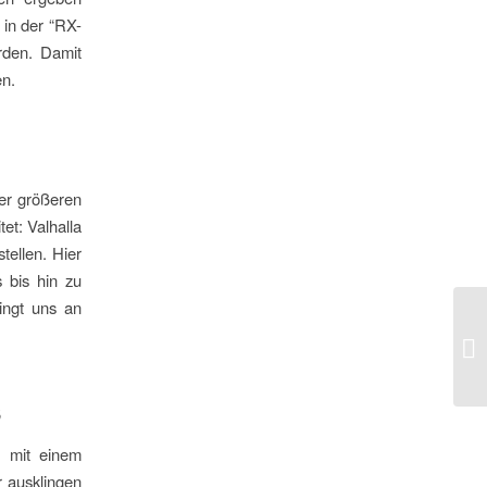
 in der “RX-
erden. Damit
en.
er größeren
et: Valhalla
tellen. Hier
 bis hin zu
ingt uns an
s
l mit einem
 ausklingen