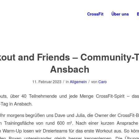
CrossFit
Über uns
out and Friends – Community-T
Ansbach
/
/
11. Februar 2023
in
Allgemein
von
Caro
uts, über 40 Teilnehmende und jede Menge CrossFit-Spirit – da
Tag in Ansbach.
hr morgens begrüßen uns Dave und Julia, die Owner der CrossFit-Bo
en Trainingsfläche von rund 600 m²
. Nach einer kurzen Ansprach
en Warm-Up losen wir Dreierteams für das erste Workout aus. So kön
den Boxen untereinander gleich besser kennenlernen. Die Übun